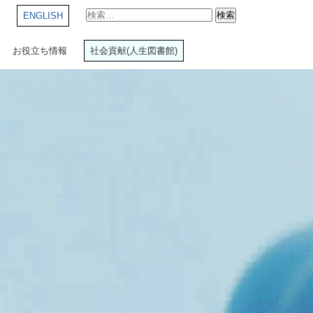
検
ENGLISH
索:
お役立ち情報
社会貢献(人生図書館)