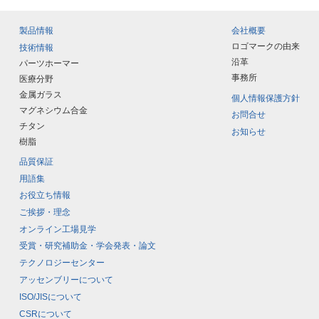
製品情報
会社概要
ロゴマークの由来
技術情報
沿革
パーツホーマー
事務所
医療分野
金属ガラス
個人情報保護方針
マグネシウム合金
お問合せ
チタン
お知らせ
樹脂
品質保証
用語集
お役立ち情報
ご挨拶・理念
オンライン工場見学
受賞・研究補助金・学会発表・論文
テクノロジーセンター
アッセンブリーについて
ISO/JISについて
CSRについて