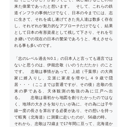
来た偉業であったと想います。 そして、これらの鉄
道インフラの事例だけでなく、日本の今までには、志
に生きて、それを成し遂げてきた先人達は数多く存在
し、それぞれが魅力的なアプローチだけでなく、結果
として日本の有形資産として残して下さり、それを引
き継いでの現在の日本の繁栄であろうと、考えさせら
れる事も多いのです。
「志のレベル過去Ｎ0.1」の日本人と言っても過言では
ないと思うのは、伊能忠敬（いのうただたか）のこと
です。 忠敬は事情があって、上総（千葉県）の大商
家に婿入りし、立派に家産を増やし４９歳で隠
居・・・（ここまでは普通ですが、その後）忠敬の生
来の夢である、天体観測の勉強の為に江戸へ出
る。 忠敬は最初から地図を創りたかったのではな
く、地球の大きさを知りたいが為に、その為には子午
線一度の長さを算出する必要があり、その想いを持っ
て蝦夷（北海道）に測量に赴いたのが、56歳の時。
それから、忠敬は72歳まで17年間に亘って、北海道か