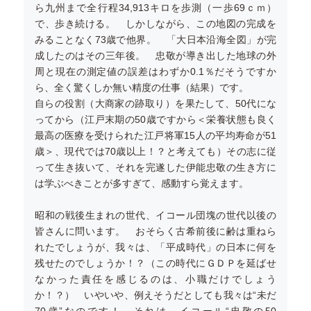
ら九州まで全行程34,913キロを歩測（一歩69ｃｍ）
で、歩き続ける。 しかしながら、この地図の完成を
みることなく73歳で他界。 「大日本沿海全図」が完
成したのはその三年後。 忠敬が導き出した地球の外
周と現在の測定値の誤差はわずか0.1％だそうですか
ら、全く驚くしか無い精度の仕事（結果）です。
自らの役割（大商家の跡取り）を果たして、50代にな
ってから（江戸末期の50歳ですから＜栄養状態も良く
最高の医療を受けられた江戸将軍15人の平均寿命が51
歳＞、現代では70歳以上！？と考えても）その志に従
って生き抜いて、それを完遂した伊能忠敬の生き方に
は学ぶべきことが多すぎて、感動すら覚えます。
昭和の戦後生まれの世代、イコール団塊の世代以後の
皆さんに問います。 おそらく古希前後に齢は重ねら
れたでしょうが、我々は、「平成時代」の日本に何を
残せたのでしょうか！？（この時代にＧＤＰを延ばせ
なかった責任を感じるのは、小職だけでしょう
か！？） いやいや、例えそうだとしても我々は“未だ