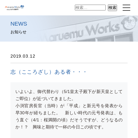
検
索:
NEWS
お知らせ
2019.03.12
志（こころざし）ある者・・・
いよいよ、御代替わり（5/1皇太子殿下が新天皇として
ご即位）が近づいてきました。
小渕官房長官（当時）が「平成」と新元号を発表から
早30年が経ちました。 新しい時代の元号発表は、も
う直ぐ（4/1：桜満開の頃）だそうですが、どうなるの
か！？ 興味と期待で一杯の今日この頃です。