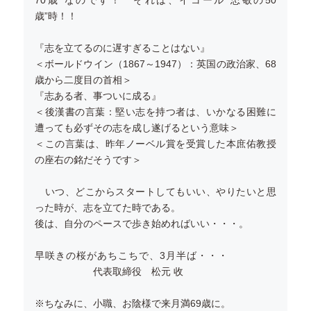
70歳”なのです！ それは、イコール“忠敬の50
歳”時！！
『志を立てるのに遅すぎることはない』
＜ボールドウイン（1867～1947）：英国の政治家、68
歳から二度目の首相＞
『志ある者、事ついに成る』
＜後漢書の言葉：堅い志を持つ者は、いかなる困難に
遭っても必ずその志を成し遂げるという意味＞
＜この言葉は、昨年ノーベル賞を受賞した本庶佑教授
の座右の銘だそうです＞
いつ、どこからスタートしてもいい、やりたいと思
った時が、志を立てた時である。
後は、自分のペースで歩き始めればいい・・・。
早咲きの桜があちこちで、3月半ば・・・
代表取締役 松元 收
※ちなみに、小職、お陰様で来月満69歳に。