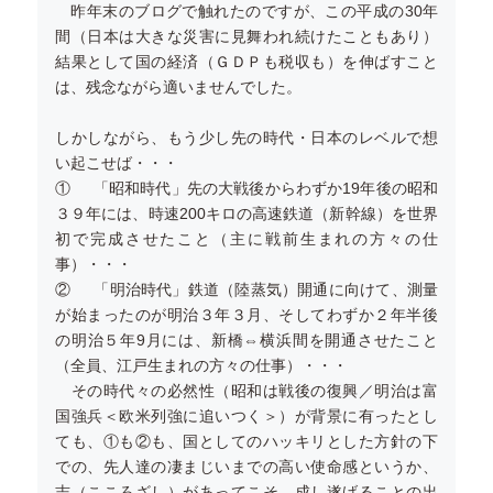
昨年末のブログで触れたのですが、この平成の30年
間（日本は大きな災害に見舞われ続けたこともあり）
結果として国の経済（ＧＤＰも税収も）を伸ばすこと
は、残念ながら適いませんでした。
しかしながら、もう少し先の時代・日本のレベルで想
い起こせば・・・
① 「昭和時代」先の大戦後からわずか19年後の昭和
３９年には、時速200キロの高速鉄道（新幹線）を世界
初で完成させたこと（主に戦前生まれの方々の仕
事）・・・
② 「明治時代」鉄道（陸蒸気）開通に向けて、測量
が始まったのが明治３年３月、そしてわずか２年半後
の明治５年9月には、新橋⇔横浜間を開通させたこと
（全員、江戸生まれの方々の仕事）・・・
その時代々の必然性（昭和は戦後の復興／明治は富
国強兵＜欧米列強に追いつく＞）が背景に有ったとし
ても、①も②も、国としてのハッキリとした方針の下
での、先人達の凄まじいまでの高い使命感というか、
志（こころざし）があってこそ、成し遂げることの出