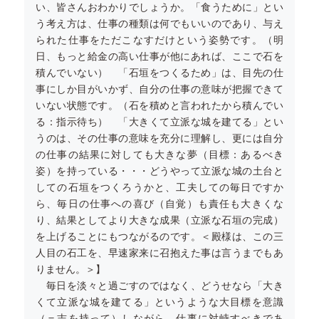
い、皆さんおわかりでしょうか。「食うために」とい
う考え方は、仕事の種類は何でもいいのであり、与え
られた仕事をただこなすだけという姿勢です。（明
日、もっと給金の高い仕事が他にあれば、ここで石を
積んでいない） 「石垣をつくるため」は、目先の仕
事にしか目がいかず、自分の仕事の意味が把握できて
いない状態です。（石を積めと言われたから積んでい
る：指示待ち） 「大きくて立派な城を建てる」とい
うのは、その仕事の意味を充分に理解し、更には自分
の仕事の結果に対しても大きな夢（目標：あるべき
姿）を持っている・・・どうやって立派な城の土台と
しての石垣をつくろうかと、工夫しての毎日ですか
ら、毎日の仕事への喜び（自覚）も責任も大きくな
り、結果としてより大きな成果（立派な石垣の完成）
を上げることにもつながるのです。＜殿様は、この三
人目の石工を、早速家来に召抱えた事は言うまでもあ
りません。＞】
毎日を淡々と過ごすのではなく、どうせなら「大き
くて立派な城を建てる」というような大目標を意識
（＝志を持って）しながら、仕事に対峙すべきであ