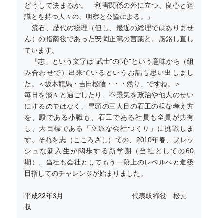
どうして決まるか。 利害関係の外に立つ、良心と達
識とを持つ人々の、明察と公論による。」
流石、歴代の総理（但し、最近の総理ではありませ
ん）の指南役であった安岡正篤の言葉と、感銘し直し
ています。
「志」という文字は"武士"の"心"という意味から（組
み合わせで）出来ているというお話も思い出しまし
た。＜坂本龍馬・吉田松陰・・・然り、ですね。＞
毎日を淡々と過ごしたり、不景気を政治や他人のせい
にするのではなく、冒頭の三人目の石工の様な考え方
を、殿である小職も、石工である社員も全員が共有
し、大目標である「立派な会社つくり」に挑戦しま
す。それを志（こころざし）ての、2010年春、フレッ
シュな新入生が闊歩する新学期（当社としての60
期）、当社も会社としてもう一段上のレベルへと進級
目指してのチャレンジが始まりました。
平成22年3月 代表取締役 松元
収