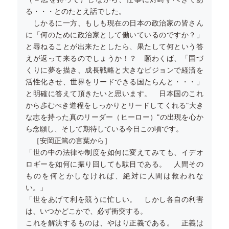
る・・・とのたとえ話でした。
しかるに一方、もしも現在の日本の政治家の皆さん
に「何のために政治家として働いているのですか？」
と尋ねることが出来たとしたら、果たして何という答
えが返って来るのでしょうか！？ 願わくば、「国づ
くりに夢を描き、成長戦略と大きなビジョンで経済を
活性化させ、世界をリードできる国たらんと・・・」
と明確に答えて頂きたいと思います。 日本国のこれ
から歩むべき道程をしっかりとリードしてくれる"大き
な志を持った真のリーダー（ヒーロー）"の出現を心か
ら念願し、そして期待している今日この頃です。
［安岡正篤の言葉から］
「世の中の法律や制度を如何に変えてみても、イデオ
ロギーを如何に振り回しても駄目である。 人間その
ものを何とかしなければ、絶対に人間は救われな
い。」
「世をあげて利を競うに忙しい。 しかし各自の利害
は、いつかどこかで、必ず衝突する。
これを解決するものは、やはり正義である。 正義は