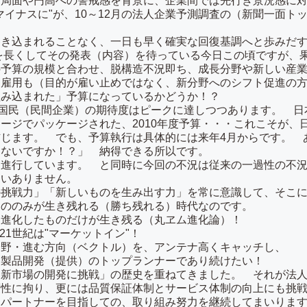
局面や円高への警戒感を背景に、企業間では先行き景況感に対
マイナスに"が、10～12月の法人企業予測調査の（新聞一面ト
巻き込まれることなく、一日も早く確実な回復基調へと歩みだ
首を長くしてその発表（内容）を待っている今日この頃ですが、
の予算の規模と合わせ、脱構造不況即ち、成長分野や新しい産
は雇用も（目的が雇い止めではなく、新分野へのシフト促進の
組み込まれた」予算になっているかどうか！？
、国民（民間企業）の期待度はピークに達しつつあります。 
ージでパッケージされた、2010年度予算・・・これこそが、
じます。 でも、予算執行は具体的には来年4月からです。 あ
ゃないですか！？」 納得できる所以です。
進行しています。 と同時に今回の不況は従来の一過性の不況
違いありません。
挑戦力」「新しいものを生み出す力」を常に意識して、そこに
もののみが生き残れる（勝ち残れる）時代なのです。
、進化したものだけが生き残る（丸ヱム進化論）！
21世紀は"マーケットイン"！
分野・進む方向（ベクトル）を、アンテナ高くキャッチし、
）製品開発（提供）のトップランナーであり続けたい！
・新市場の開発に挑戦」の歴史を重ねてきました。 それが法
度性に拘り、更には品質保証体制とサービス体制の向上にも挑
るパートナーを目指しての、取り組み努力を継続してまいり