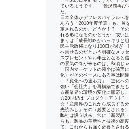
年末の日本経済ですが、デフレ
ているようです。 "景況感再び
た。
日本全体がデフレスパイラルへ
あろう「2010年度予算」も、
定されるのか、どうか！？ そ
れる形になるのかどうか、或い
まりは「成長戦略がハッキリと
民主党政権になり100日が過ぎ
へ乗せるのだという明確なメッセ
スプレゼントやお年玉となると信
の景気の春が来るのは、秋頃じ
国内マーケットの縮小は確実に
化）がそのベースにある事は間
「変化への適応力」「進化への
強い「会社力」を再構築できた
☆産業界の環境の変化に順応し
☆20世紀は"プロダクトアウト"、
☆「産業界のこれから成長する
先読みし」その（必要とされる
弊社は設立以来、常に「新製品
らも、製品の革新性と技術の高
て、これからも強く必要とされ