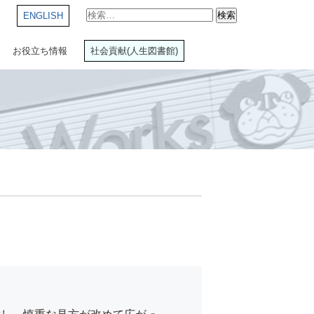
検
ENGLISH
索:
お役立ち情報
社会貢献(人生図書館)