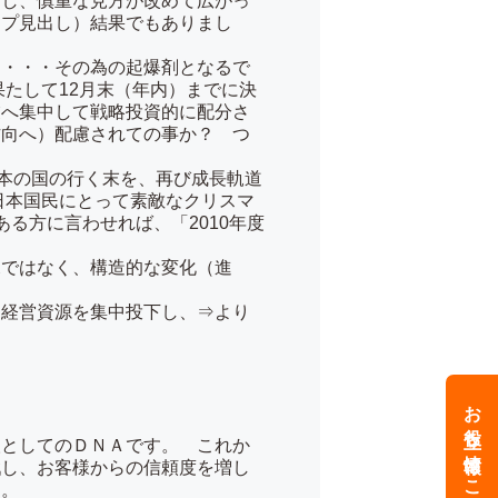
し、慎重な見方が改めて広がっ
ップ見出し）結果でもありまし
す・・・その為の起爆剤となるで
果たして12月末（年内）までに決
業へ集中して戦略投資的に配分さ
方向へ）配慮されての事か？ つ
日本の国の行く末を、再び成長軌道
日本国民にとって素敵なクリスマ
る方に言わせれば、「2010年度
ではなく、構造的な変化（進
経営資源を集中投下し、⇒より
お役立ち情報はこちら
人としてのＤＮＡです。 これか
戦し、お客様からの信頼度を増し
ます。