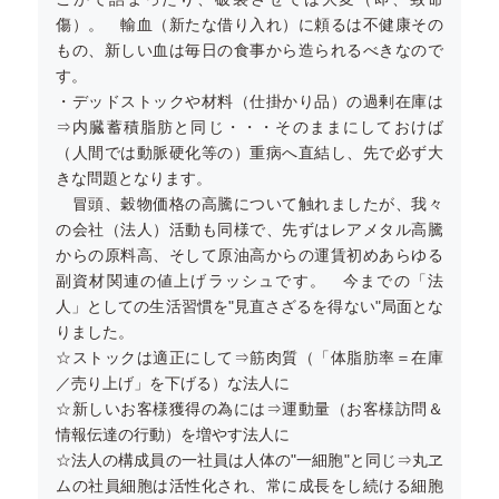
傷）。 輸血（新たな借り入れ）に頼るは不健康その
もの、新しい血は毎日の食事から造られるべきなので
す。
・デッドストックや材料（仕掛かり品）の過剰在庫は
⇒内臓蓄積脂肪と同じ・・・そのままにしておけば
（人間では動脈硬化等の）重病へ直結し、先で必ず大
きな問題となります。
冒頭、穀物価格の高騰について触れましたが、我々
の会社（法人）活動も同様で、先ずはレアメタル高騰
からの原料高、そして原油高からの運賃初めあらゆる
副資材関連の値上げラッシュです。 今までの「法
人」としての生活習慣を"見直さざるを得ない"局面とな
りました。
☆ストックは適正にして⇒筋肉質（「体脂肪率＝在庫
／売り上げ」を下げる）な法人に
☆新しいお客様獲得の為には⇒運動量（お客様訪問＆
情報伝達の行動）を増やす法人に
☆法人の構成員の一社員は人体の"一細胞"と同じ⇒丸ヱ
ムの社員細胞は活性化され、常に成長をし続ける細胞