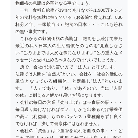
物価格の急騰は必至となる事でしょう。
一方、食料自給率が39％でありながら1,900万トン／
年の食料を無駄に捨てている（お茶碗で数えれば、830
杯分／年、一家族当り）飽食の日本・・・これも紛れ
の無い事実です。
これからの穀物価格の高騰は、飽食をし続けて来た
最近の我々日本人の生活習慣そのものを"見直しなさ
い""このままでは大変な事になりますよ"との重大なメ
ッセージと受け止めるべきなのではないでしょうか。
所で、会社は別の言い方で「法人」と呼びます。
法律では人間を"自然人"といい、会社を「社会的活動の
単位となっている組織体」と定義し"法人"といいま
す。 「人」であり、「体」であるので、当に『人間
の体』に例えると解かり易いお話になります。
・会社の毎日の営業「売り上げ」は⇒食事の事・・・
毎日獲り続けなければダメ、しかも出来るだけ栄養価
の高い（利益率）もの＆バランス（業種偏らず）良く
でなければ、決して健康体にはなれません。
・会社の「資金」は⇒血管を流れる血液の事・・・ど
こかで詰まったり、破裂させては大変（即、致命