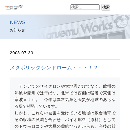
検
索:
NEWS
お知らせ
2008.07.30
メタボリックシンドローム・・・！？
アジアでのサイクロンや大地震だけでなく、欧州の
熱波や豪州では干ばつ、北米では西側は猛暑で東側は
寒波ｅｔｃ。 今年は異常気象と天災が地球のあらゆ
る所で頻発しています。
しかも、これらの被害を受けている地域は穀倉地帯で
その収穫の激減と合わせ、バイオ燃料（原料）として
のトウモロコシや大豆の需給ひっ迫からも、今後の穀