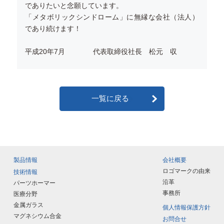
でありたいと念願しています。
「メタボリックシンドローム」に無縁な会社（法人）
であり続けます！
平成20年7月 代表取締役社長 松元 収
一覧に戻る
製品情報
会社概要
ロゴマークの由来
技術情報
沿革
パーツホーマー
事務所
医療分野
金属ガラス
個人情報保護方針
マグネシウム合金
お問合せ