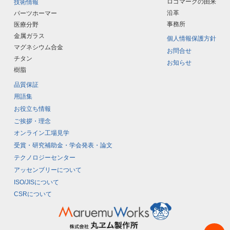
ロゴマークの由来
技術情報
沿革
パーツホーマー
事務所
医療分野
金属ガラス
個人情報保護方針
マグネシウム合金
お問合せ
チタン
お知らせ
樹脂
品質保証
用語集
お役立ち情報
ご挨拶・理念
オンライン工場見学
受賞・研究補助金・学会発表・論文
テクノロジーセンター
アッセンブリーについて
ISO/JISについて
CSRについて