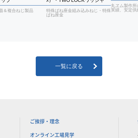
ャップ
ｽ）・TWO LOCKワッシャ
丸ヱム製作所
実績、安定供
脂＆複合ねじ製品
特殊ばね座金組み込みねじ・特殊
ばね座金
一覧に戻る
ご挨拶・理念
オンライン工場見学