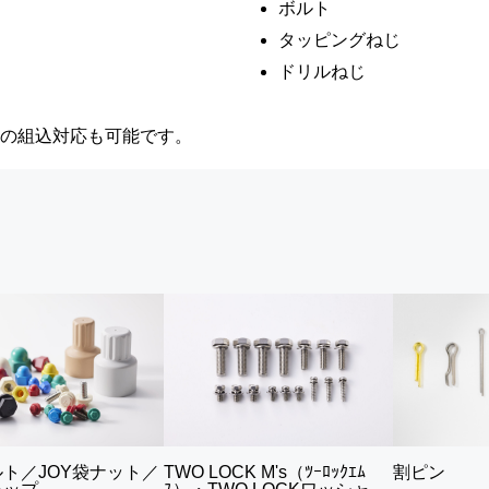
ボルト
タッピングねじ
ドリルねじ
の組込対応も可能です。
ルト／JOY袋ナット／
TWO LOCK M's（ﾂｰﾛｯｸｴﾑ
割ピン