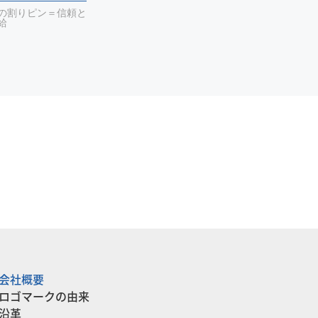
の割りピン＝信頼と
給
会社概要
ロゴマークの由来
沿革