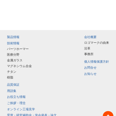
せん。ただし、以下のような場合、個人の情報を開示するこ
とができるものとします。
● 法令に基づく場合。
● 人の生命、身体又は財産の保護の為に必要がある場合であっ
て、本人の同意を得ることが困難である場合。
● 国の機関もしくは地方公共団体又はその委託を受けた者が法令
製品情報
会社概要
の定める事務を遂行することに対して協力する必要がある場合。
ロゴマークの由来
技術情報
３．個人情報の取扱いの委託
沿革
パーツホーマー
事務所
医療分野
当社は、利用目的の達成に必要な範囲内において、仕入れ業
金属ガラス
個人情報保護方針
者等にお客様の個人情報の取扱いを委託する場合がありま
マグネシウム合金
お問合せ
す。 委託にあたっては委託先に対して個人情報の機密保持
チタン
契約を締結するなど適切な監督を行います。
お知らせ
樹脂
品質保証
４．個人情報の取得項目
用語集
お役立ち情報
お問い合せフォームの必須項目は全てご記入下さい。空欄が
ご挨拶・理念
ある場合、適切なサービス提供等を行えないことがあります
ので、予めご了承ください。
オンライン工場見学
受賞・研究補助金・学会発表・論文